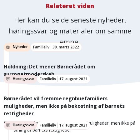
Relateret viden
Her kan du se de seneste nyheder,
høringssvar og materialer om samme
emne.
Nyheder
Familieliv
30. marts 2022
Holdning: Det mener Børnerådet om
surrogatmoderskab
Høringssvar
Familieliv
17. august 2021
.
Børnerådet vil fremme regnbuefamiliers
muligheder, men ikke på bekostning af barnets
rettigheder
Børnerådet vil fremme regnbuefamiliers muligheder, men ikke på
Høringssvar
Familieliv
17. august 2021
bekostning af barnets rettigheder