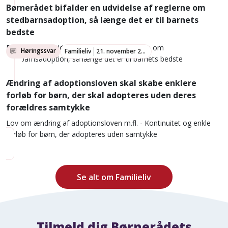
Børnerådet bifalder en udvidelse af reglerne om
stedbarnsadoption, så længe det er til barnets
bedste
Børnerådet bifalder en udvidelse af reglerne om
Høringssvar
Familieliv
21. november 2018
stedbarnsadoption, så længe det er til barnets bedste
Ændring af adoptionsloven skal skabe enklere
forløb for børn, der skal adopteres uden deres
forældres samtykke
Lov om ændring af adoptionsloven m.fl. - Kontinuitet og enkle
forløb for børn, der adopteres uden samtykke
Se alt om Familieliv
Tilmeld dig Børnerådets