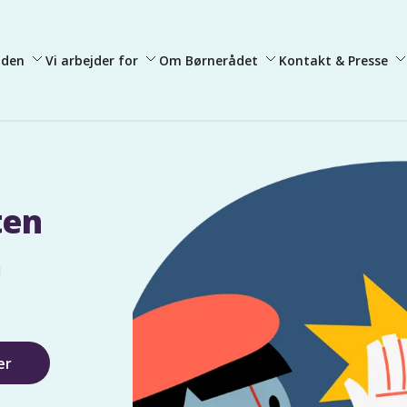
iden
Vi arbejder for
Om Børnerådet
Kontakt & Presse
ten
i
er