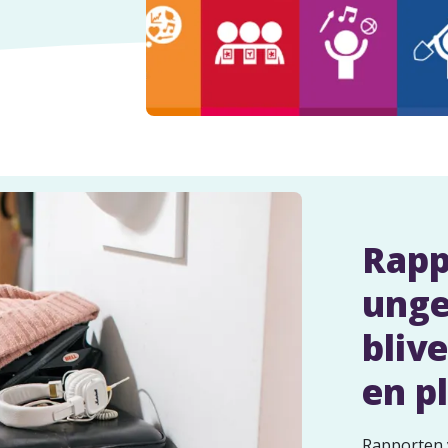
Rapp
unge
blive
en p
Rapporten v