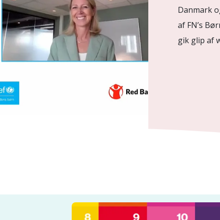
Danmark og
af FN’s Bør
gik glip af