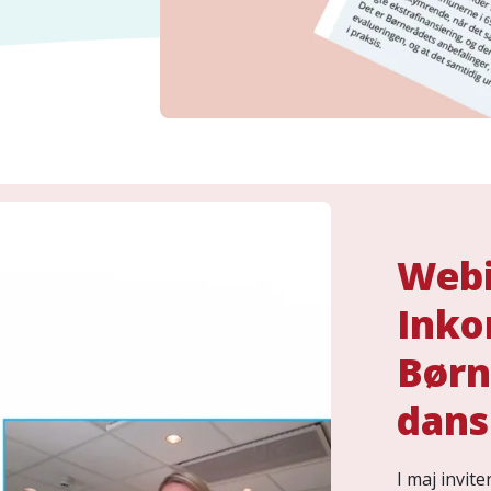
Webi
Inko
Børn
dans
I maj invi