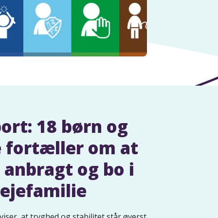
ort: 18 børn og
 fortæller om at
 anbragt og bo i
lejefamilie
iser, at tryghed og stabilitet står øverst