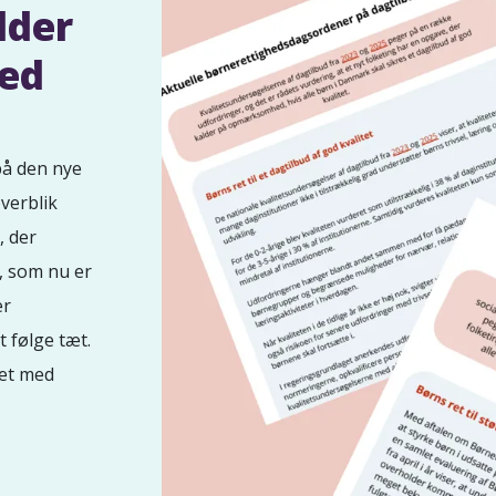
lder
med
på den nye
verblik
, der
, som nu er
er
t følge tæt.
ivet med