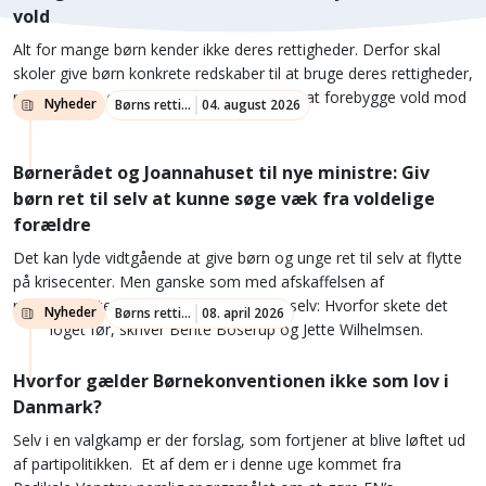
vold
Alt for mange børn kender ikke deres rettigheder. Derfor skal
skoler give børn konkrete redskaber til at bruge deres rettigheder,
mens lærere og fagfolk skal klædes på til at forebygge vold mod
Nyheder
Børns rettigheder
04. august 2026
børn.
Børnerådet og Joannahuset til nye ministre: Giv
børn ret til selv at kunne søge væk fra voldelige
forældre
Det kan lyde vidtgående at give børn og unge ret til selv at flytte
på krisecenter. Men ganske som med afskaffelsen af
revselsesretten, vil vi en dag spørge os selv: Hvorfor skete det
Nyheder
Børns rettigheder
08. april 2026
ikke noget før, skriver Bente Boserup og Jette Wilhelmsen.
Hvorfor gælder Børnekonventionen ikke som lov i
Danmark?
Selv i en valgkamp er der forslag, som fortjener at blive løftet ud
af partipolitikken. Et af dem er i denne uge kommet fra