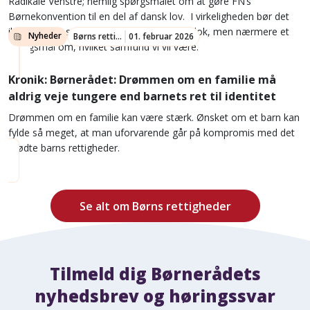
Radikale Venstre; nemlig spørgsmålet om at gøre FN’s
Børnekonvention til en del af dansk lov. I virkeligheden bør det
ikke være et spørgsmål om rød eller blå blok, men nærmere et
Nyheder
Børns rettigheder
01. februar 2026
spørgsmål om, hvilket samfund vi vil være.
Kronik: Børnerådet: Drømmen om en familie må
aldrig veje tungere end barnets ret til identitet
Drømmen om en familie kan være stærk. Ønsket om et barn kan
fylde så meget, at man uforvarende går på kompromis med det
ufødte barns rettigheder.
Se alt om Børns rettigheder
Tilmeld dig Børnerådets
nyhedsbrev og høringssvar