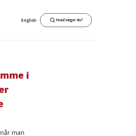
English
Hvad søger du?
omme i
er
e
, når man