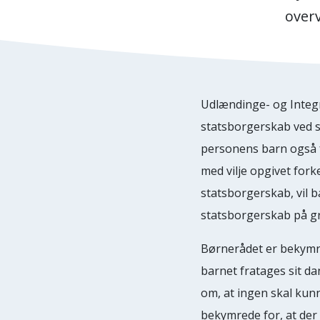
over
Udlændinge- og Integr
statsborgerskab ved sv
personens barn også f
med vilje opgivet for
statsborgerskab, vil b
statsborgerskab på g
Børnerådet er bekymre
barnet fratages sit da
om, at ingen skal kunn
bekymrede for, at der