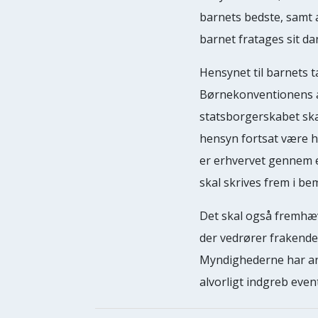
barnets bedste, samt a
barnet fratages sit d
Hensynet til barnets t
Børnekonventionens ar
statsborgerskabet ska
hensyn fortsat være h
er erhvervet gennem en
skal skrives frem i be
Det skal også fremhæv
der vedrører frakendel
Myndighederne har ansv
alvorligt indgreb even