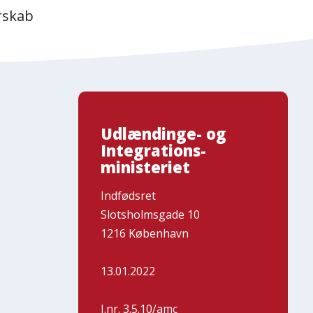
rskab
Udlændinge- og
Integrations-
ministeriet
Indfødsret
Slotsholmsgade 10
1216 København
13.01.2022
J.nr. 3.5.10/amc