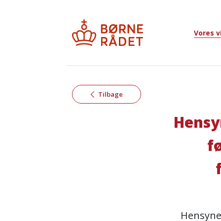
Vores 
Tilbage
Hensyn
f
Hensynet