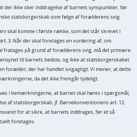
t der ikke sker inddragelse af barnets synspunkter, før
anske statsborgerskab som følge af forælderens svig.
arv skal komme i første række, som det står skrevet i
t. 3. Når der skal foretages en vurdering af, om
l fratages på grund af forælderens svig, må det primære
ensynet til barnets bedste, og ikke at statsborgerskabet
 forælder, der har handlet svigagtigt. Vi mener, at dette
mærkningerne, da det ikke fremgår tydeligt.
es i bemærkningerne, at barnet skal høres i spørgsmål,
se af statsborgerskab, jf. Børnekonventionens art. 12.
aret for at sikre, at barnets inddrages, før et så
tuelt foretages.