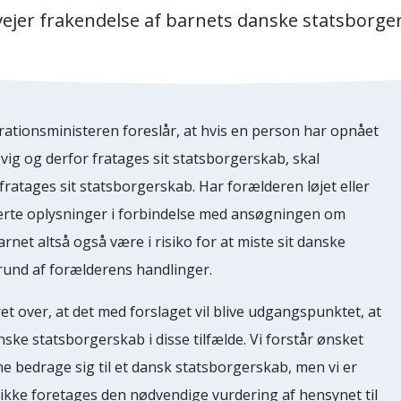
vejer frakendelse af barnets danske statsborge
ationsministeren foreslår, at hvis en person har opnået
ig og derfor fratages sit statsborgerskab, skal
ratages sit statsborgerskab. Har forælderen løjet eller
kerte oplysninger i forbindelse med ansøgningen om
arnet altså også være i risiko for at miste sit danske
rund af forælderens handlinger.
t over, at det med forslaget vil blive udgangspunktet, at
nske statsborgerskab i disse tilfælde. Vi forstår ønsket
e bedrage sig til et dansk statsborgerskab, men vi er
 ikke foretages den nødvendige vurdering af hensynet til