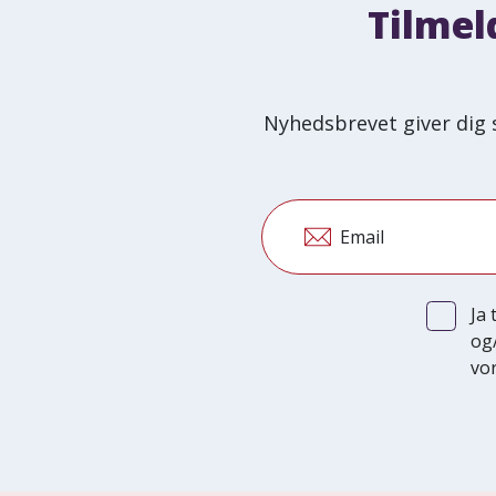
Tilmel
Nyhedsbrevet giver dig 
Email
Ja
og
vor