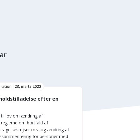
ar
gration
23. marts 2022
holdstilladelse efter en
 til lov om ændring af
reglerne om bortfald af
dragelsesrejser m.v. og ændring af
liesammenføring for personer med