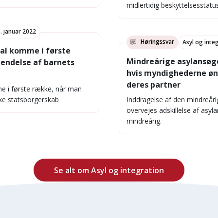
midlertidig beskyttelsesstatu
. januar 2022
Høringssvar
Asyl og inte
kal komme i første
Mindreårige asylansøge
endelse af barnets
hvis myndighederne øns
deres partner
me i første række, når man
ske statsborgerskab
Inddragelse af den mindreåri
overvejes adskillelse af asy
mindreårig.
Se alt om Asyl og integration