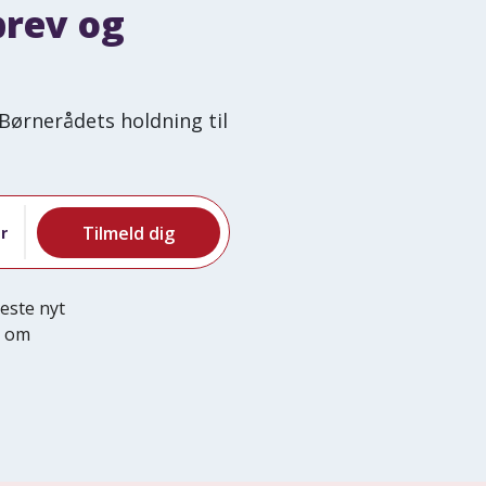
brev og
Børnerådets holdning til
r
este nyt
e om