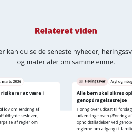
Relateret viden
er kan du se de seneste nyheder, høringssv
og materialer om samme emne.
Høringssvar
. marts 2026
Asyl og inte
risikerer at være i
Alle børn skal sikres op
genopdragelsesrejse
til lov om ændring af
Høring over udkast til forslag
ffuldbyrdelsesloven,
udlændingeloven (Ændring af 
ærpelse af regler om
opholdstilladelser ved genop
reglerne om adgang til fami