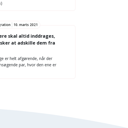
s)
gration
10. marts 2021
re skal altid inddrages,
ker at adskille dem fra
ge er helt afgørende, når der
lansøgende par, hvor den ene er