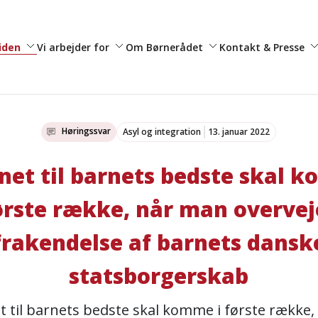
viden
Vi arbejder for
Om Børnerådet
Kontakt & Presse
Høringssvar
Asyl og integration
13. januar 2022
et til barnets bedste skal k
ørste række, når man overvej
frakendelse af barnets dansk
statsborgerskab
 til barnets bedste skal komme i første række