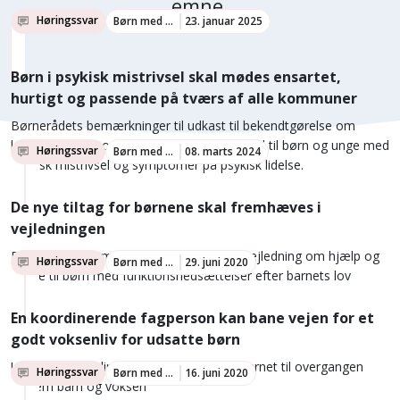
emne.
Høringssvar
Børn med særlige behov
23. januar 2025
Børn i psykisk mistrivsel skal mødes ensartet,
hurtigt og passende på tværs af alle kommuner
Børnerådets bemærkninger til udkast til bekendtgørelse om
lettilgængeligt kommunalt behandlingstilbud til børn og unge med
Høringssvar
Børn med særlige behov
08. marts 2024
psykisk mistrivsel og symptomer på psykisk lidelse.
De nye tiltag for børnene skal fremhæves i
vejledningen
Børnerådets bemærkninger til udkast til Vejledning om hjælp og
Høringssvar
Børn med særlige behov
29. juni 2020
støtte til børn med funktionsnedsættelser efter barnets lov
En koordinerende fagperson kan bane vejen for et
godt voksenliv for udsatte børn
Udpeg en koordinerende fagperson for barnet til overgangen
Høringssvar
Børn med særlige behov
16. juni 2020
mellem barn og voksen