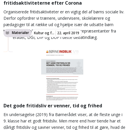
fritidsaktiviteterne efter Corona
Organiserede fritidsaktiviteter er en vigtig del af børns sociale liv.
Derfor opfordrer vi trænere, undervisere, skolelærere og
pædagoger til at række ud og hjælpe især de udsatte børn
tilbage til fritidslivet efter Corona, skriver repræsentanter fra
Materialer
Kultur og fritid
22. april 2019
Børnerådet, DGI, DIF og DUF i dette debatindlæg.
Det gode fritidsliv er venner, tid og frihed
En undersøgelse (2019) fra Børnerådet viser, at de fleste unge i
9. klasse har et godt fritidsliv. Men mere end hver tiende har et
dårligt fritidsliv og savner venner, tid og frihed til at gøre, hvad de