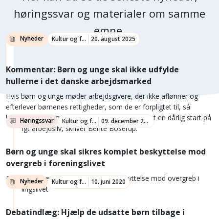
høringssvar og materialer om samme
emne.
Nyheder
Kultur og fritid
20. august 2025
Kommentar: Børn og unge skal ikke udfylde
hullerne i det danske arbejdsmarked
Hvis børn og unge møder arbejdsgivere, der ikke aflønner og
efterlever børnenes rettigheder, som de er forpligtet til, så
lægger vi ikke kimen til trivsel. I stedet bliver det en dårlig start på
Høringssvar
Kultur og fritid
09. december 2021
et langt arbejdsliv, skriver Bente Boserup.
Børn og unge skal sikres komplet beskyttelse mod
overgreb i foreningslivet
Børn og unge skal sikres komplet beskyttelse mod overgreb i
Nyheder
Kultur og fritid
10. juni 2020
foreningslivet
Debatindlæg: Hjælp de udsatte børn tilbage i