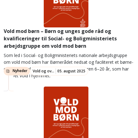
Vold mod børn – Børn og unges gode råd og
kvalificeringer til Social- og Boligministeriets
arbejdsgruppe om vold mod børn
Som led i Social- og Boligministeriets nationale arbejdsgruppe
om vold mod børn har Børnerådet nedsat og faciliteret et børne-
og ungepanel med 14 børn og unge i alderen 6–20 år, som har
Nyheder
Vold og overgreb
05. august 2025
oplevet vold i hjemmet.