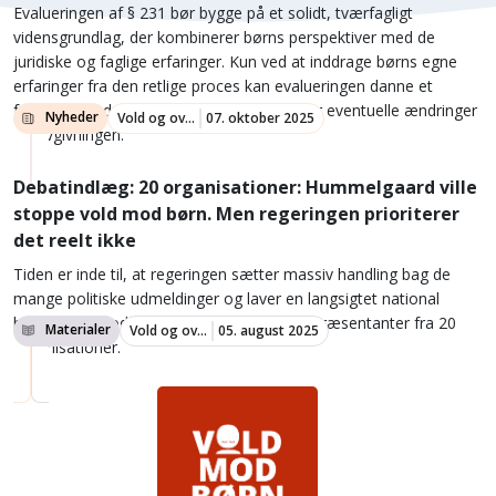
Evalueringen af § 231 bør bygge på et solidt, tværfagligt
vidensgrundlag, der kombinerer børns perspektiver med de
juridiske og faglige erfaringer. Kun ved at inddrage børns egne
erfaringer fra den retlige proces kan evalueringen danne et
fyldestgørende og anvendeligt grundlag for eventuelle ændringer
Nyheder
Vold og overgreb
07. oktober 2025
af lovgivningen.
Debatindlæg: 20 organisationer: Hummelgaard ville
stoppe vold mod børn. Men regeringen prioriterer
det reelt ikke
Tiden er inde til, at regeringen sætter massiv handling bag de
mange politiske udmeldinger og laver en langsigtet national
handleplan mod vold mod børn, skriver repræsentanter fra 20
Materialer
Vold og overgreb
05. august 2025
organisationer.