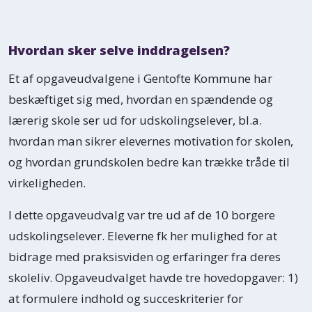
Børneinddragelse er at inddrage børns
egne artikulerede holdninger, oplevelser
Hvordan sker selve inddragelsen?
og ønsker i individuelle såvel som
Et af opgaveudvalgene i Gentofte Kommune har
kollektive forhold. Inddragelse rummer
beskæftiget sig med, hvordan en spændende og
samtidig det at give barnet et
lærerig skole ser ud for udskolingselever, bl.a.
refleksionsrum, hvor det bliver set, mødt
hvordan man sikrer elevernes motivation for skolen,
og forstået, og hvor det bliver spejlet, får
og hvordan grundskolen bedre kan trække tråde til
nye perspektiver og får konkret viden.
virkeligheden.
Det er væsentligt, at børnenes
modenhed, evner, livssituation,
I dette opgaveudvalg var tre ud af de 10 borgere
sårbarhed og/eller udfordringer
udskolingselever. Eleverne fk her mulighed for at
anerkendes og afspejles i inddragelsen.
bidrage med praksisviden og erfaringer fra deres
skoleliv. Opgaveudvalget havde tre hovedopgaver: 1)
For at man kan tale om reel
at formulere indhold og succeskriterier for
børneinddragelse, er det væsentligt, at