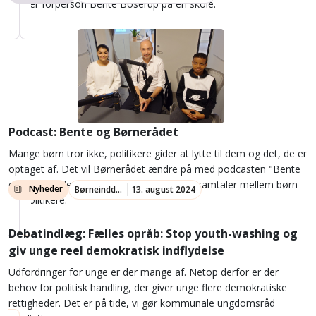
møder forperson Bente Boserup på en skole.
Podcast: Bente og Børnerådet
Mange børn tror ikke, politikere gider at lytte til dem og det, de er
optaget af. Det vil Børnerådet ændre på med podcasten "Bente
og Børnerådet", der giver plads til unikke samtaler mellem børn
Nyheder
Børneinddragelse
13. august 2024
og politikere.
Debatindlæg: Fælles opråb: Stop youth-washing og
giv unge reel demokratisk indflydelse
Udfordringer for unge er der mange af. Netop derfor er der
behov for politisk handling, der giver unge flere demokratiske
rettigheder. Det er på tide, vi gør kommunale ungdomsråd