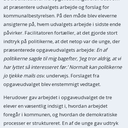
arbejde. Det kan fx være gennem særlige
at præsentere udvalgets arbejde og forslag for
udvalg eller et børne- og ungebyråd,
kommunalbestyrelsen. På den måde blev eleverne
hvor medlemmerne mødes og bidrager
ansigterne på, hvem udvalgets arbejde i sidste ende
kontinuerligt. Børnene er i direkte dialog
påvirker. Facilitatoren fortæller, at det gjorde stort
og samarbejder med kommunens
indtryk på politikerne, at det netop var de unge, der
lokalpolitikere. Gennem denne
præsenterede opgaveudvalgets arbejde:
En af
inddragelsesform sikrer kommunen en
politikerne sagde til mig bagefter, ’Jeg tror aldrig, at vi
gruppe borgere, der endnu ikke har
har lyttet så interesseret før.’ Normalt kan politikerne
stemmeret, indflydelse på
jo tjekke mails osv.
undervejs. Forslaget fra
lokalpolitikken.
opgaveudvalget blev enstemmigt vedtaget.
Herudover gav arbejdet i opgaveudvalget de tre
elever en væsentlig indsigt i, hvordan arbejdet
foregår i kommunen, og hvordan de demokratiske
processer er struktureret. En af de unge gav udtryk