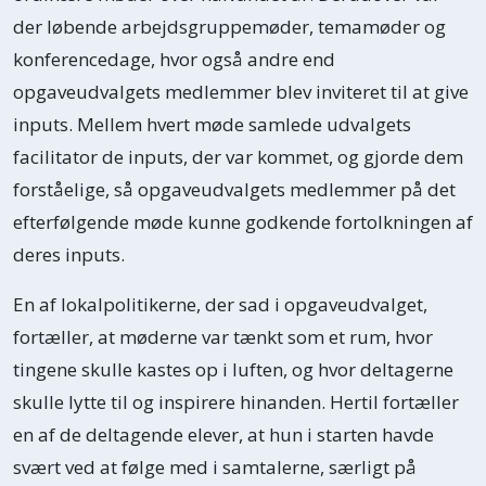
børn også ret til at blive inddraget i
der løbende arbejdsgruppemøder, temamøder og
udformningen af rammerne for deres liv
konferencedage, hvor også andre end
og hverdag.
opgaveudvalgets medlemmer blev inviteret til at give
inputs. Mellem hvert møde samlede udvalgets
facilitator de inputs, der var kommet, og gjorde dem
forståelige, så opgaveudvalgets medlemmer på det
efterfølgende møde kunne godkende fortolkningen af
deres inputs.
En af lokalpolitikerne, der sad i opgaveudvalget,
fortæller, at møderne var tænkt som et rum, hvor
tingene skulle kastes op i luften, og hvor deltagerne
skulle lytte til og inspirere hinanden. Hertil fortæller
en af de deltagende elever, at hun i starten havde
svært ved at følge med i samtalerne, særligt på