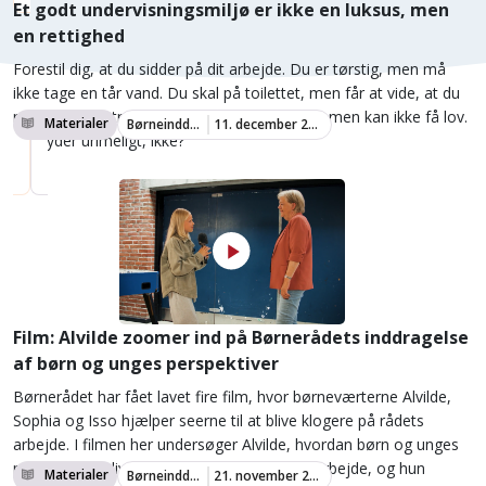
Et godt undervisningsmiljø er ikke en luksus, men
en rettighed
Forestil dig, at du sidder på dit arbejde. Du er tørstig, men må
ikke tage en tår vand. Du skal på toilettet, men får at vide, at du
må vente. Du trænger til at strække benene, men kan ikke få lov.
Materialer
Børneinddragelse
11. december 2024
Det lyder urimeligt, ikke?
Film: Alvilde zoomer ind på Børnerådets inddragelse
af børn og unges perspektiver
Børnerådet har fået lavet fire film, hvor børneværterne Alvilde,
Sophia og Isso hjælper seerne til at blive klogere på rådets
arbejde. I filmen her undersøger Alvilde, hvordan børn og unges
perspektiver bliver inddraget i Børnerådets arbejde, og hun
Materialer
Børneinddragelse
21. november 2024