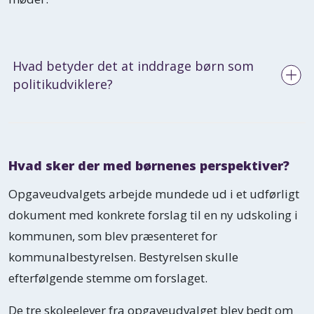
Hvad betyder det at inddrage børn som
politikudviklere?
Hvad sker der med børnenes perspektiver?
Børn som politikudviklere er en fast
struktureret inddragelsesform, hvor
Opgaveudvalgets arbejde mundede ud i et udførligt
børnene tager del i demokratiske
dokument med konkrete forslag til en ny udskoling i
beslutningsprocesser og derved opnår
kommunen, som blev præsenteret for
stor indflydelse. Børnene er med til at
kommunalbestyrelsen. Bestyrelsen skulle
skabe de store linjer og sætte retningen
efterfølgende stemme om forslaget.
for organisationens udvikling og
De tre skoleelever fra opgaveudvalget blev bedt om