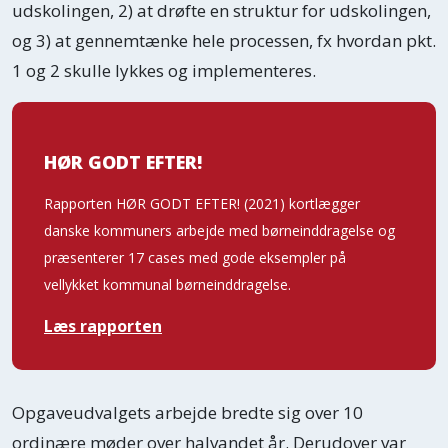
udskolingen, 2) at drøfte en struktur for udskolingen,
de voksne bliver klogere gennem
og 3) at gennemtænke hele processen, fx hvordan pkt.
samspillet med børnene ved at lytte til
1 og 2 skulle lykkes og implementeres.
dem og handle på den baggrund. Det
kan fx være i forbindelse med
udviklingen og evalueringen af
HØR GODT EFTER!
kommunale praksisser.
Rapporten HØR GODT EFTER! (2021) kortlægger
På nogle områder er børneinddragelse
danske kommuners arbejde med børneinddragelse og
skrevet direkte ind i dansk lovgivning.
præsenterer 17 cases med gode eksempler på
For eksempel fremgår det af
vellykket kommunal børneinddragelse.
serviceloven, at barnet har ret til at blive
Læs rapporten
inddraget i sin egen sag. FN’s
Børnekonventions artikel 12 slår dog
fast, at børn har ret til at blive hørt i alle
Opgaveudvalgets arbejde bredte sig over 10
forhold, der vedrører dem. Dermed har
ordinære møder over halvandet år. Derudover var