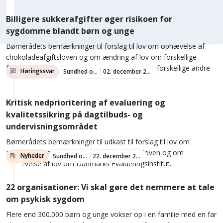
Billigere sukkerafgifter øger risikoen for
sygdomme blandt børn og unge
Børnerådets bemærkninger til forslag til lov om ophævelse af
chokoladeafgiftsloven og om ændring af lov om forskellige
forbrugsafgifter, momsloven, ligningsloven og forskellige andre
Høringssvar
Sundhed og trivsel
02. december 2025
love.
Kritisk nedprioritering af evaluering og
kvalitetssikring på dagtilbuds- og
undervisningsområdet
Børnerådets bemærkninger til udkast til forslag til lov om
ændring af dagtilbudsloven og udlændingeloven og om
Nyheder
Sundhed og trivsel
22. december 2024
ophævelse af lov om Danmarks Evalueringsinstitut.
22 organisationer: Vi skal gøre det nemmere at tale
om psykisk sygdom
Flere end 300.000 børn og unge vokser op i en familie med en far