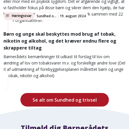
eller mor med en psykisk sygdom. Det er afgørende og vigtigt, at
vi fastholder fokus på disse børn og sikrer dem den hjælp, de har
brug for. Det skriver Børnerådet i denne kronik sammen med 22
Høringssvar
Sundhed og trivsel
19. august 2024
andre organisationer.
Børn og unge skal beskyttes mod brug af tobak,
nikotin og alkohol, og det kræver endnu flere og
skrappere tiltag
Børnerådets bemærkninger til udkast til forslag til lov om
ændring af lov om tobaksvarer m.v. og forskellige andre love (Del
II af udmøntning af forebyggelsesplanen målrettet børn og unge
– tobak, nikotin og alkohol)
Se alt om Sundhed og trivsel
Tilmeld dig Børnerådets