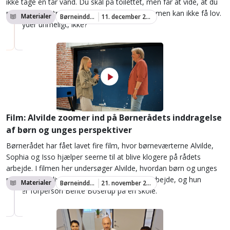
ikke tage en tår vand. Du skal på toilettet, men får at vide, at du
må vente. Du trænger til at strække benene, men kan ikke få lov.
Materialer
Børneinddragelse
11. december 2024
Det lyder urimeligt, ikke?
Film: Alvilde zoomer ind på Børnerådets inddragelse
af børn og unges perspektiver
Børnerådet har fået lavet fire film, hvor børneværterne Alvilde,
Sophia og Isso hjælper seerne til at blive klogere på rådets
arbejde. I filmen her undersøger Alvilde, hvordan børn og unges
perspektiver bliver inddraget i Børnerådets arbejde, og hun
Materialer
Børneinddragelse
21. november 2024
møder forperson Bente Boserup på en skole.