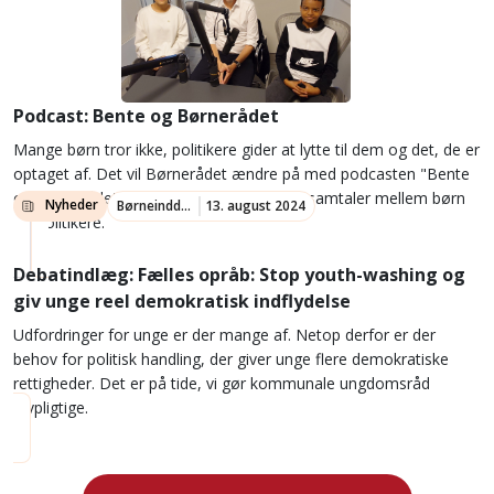
Podcast: Bente og Børnerådet
Mange børn tror ikke, politikere gider at lytte til dem og det, de er
optaget af. Det vil Børnerådet ændre på med podcasten "Bente
og Børnerådet", der giver plads til unikke samtaler mellem børn
Nyheder
Børneinddragelse
13. august 2024
og politikere.
Debatindlæg: Fælles opråb: Stop youth-washing og
giv unge reel demokratisk indflydelse
Udfordringer for unge er der mange af. Netop derfor er der
behov for politisk handling, der giver unge flere demokratiske
rettigheder. Det er på tide, vi gør kommunale ungdomsråd
lovpligtige.